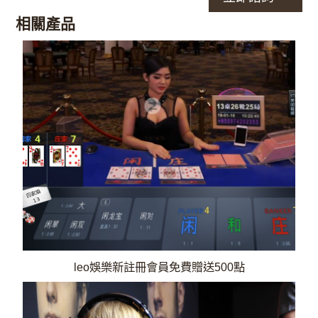
相關產品
leo娛樂新註冊會員免費贈送500點