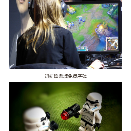
妞妞娛樂城免費序號