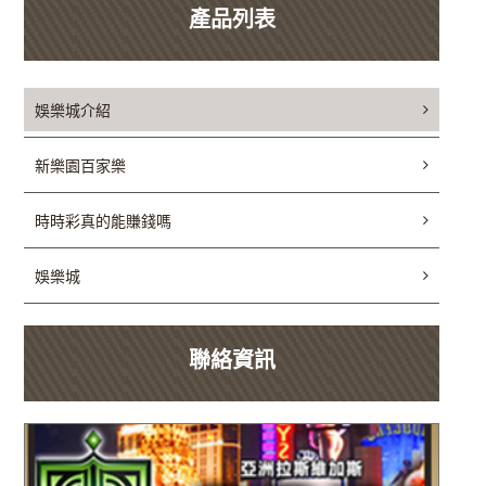
產品列表
娛樂城介紹
新樂園百家樂
時時彩真的能賺錢嗎
娛樂城
聯絡資訊