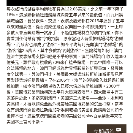
每次旅行的游客平均購物花費為122.66美元，比之前一年下降了
18%。這是購物類
妞妞娛樂城
消費五年以來的最低值，而
九州娛
樂城
酒店、食品飲料、交通、表演及觀光都在2015年達到了五年
以來的最高值。從香港乘坐飛百家樂艇一小時即到澳門，一上岸
多數人會直奔賭場一試身手。不過在賭場林立的澳門街頭，你不
會看到任何帶有“賭”字的招牌。原來當地人習慣把賭場稱為“游樂
場”，而賭客也都成了“游客”。如今平均每月光顧澳門“游樂場” 的
“游客”達2.5萬人，其中多數為“內地游客”。無論稱謂如何，澳門
經濟主要靠賭場支撐已經是不爭的事實。澳門賭場每年收入達380
億美元，難怪政府稅收的70%來自這些賭場。作為中國唯一可以
合法賭博的地方，澳門已經成為世界博彩業的新興重鎮，發展速
度全球第一。與澳門相比，美國最大娛樂城拉斯維加斯相形見
百
家樂娛樂城送點數
絀。早在2006年，澳門的賭場收入就超過拉斯
維加斯，如今澳門的賭場收入已經六倍於拉斯維加斯。2000年
後，美國博彩業開始橫跨太平洋大舉東遷澳門，四大賭場中有三
家落戶於此。多虧來到澳門，美國這三大賭場——金沙、永利和
美高梅，才得以避免金融危機帶給美國博彩業的沉重打擊。當年
沒有到澳門開設賭拉斯維加斯娛樂城場的美國凱撒娛樂公司如今
後悔不已。這些來澳門開設賭場的美國公司play百家樂近年來在
美國本土官司不斷。
立即諮詢