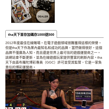
tha天下首存加碼存1000送500
2012年度最佳在線賭場。在電子遊戲領域很難獲得這樣的榮譽。
但是tha天下作為業內最知名和成功的品牌，當然做得很好。這個
品牌不僅廣為人知，而且還是世界上最可信的遊戲運營商之一。
該網站會不斷更新，並為在線遊戲玩家提供豐富的刷新內容。tha
天下由直布羅陀博彩專員（GGC）許可並受其監管，它是一家負
責任的博彩運營商。