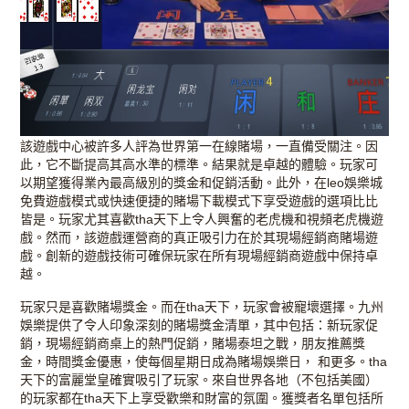
該遊戲中心被許多人評為世界第一在線賭場，一直備受關注。因
此，它不斷提高其高水準的標準。結果就是卓越的體驗。玩家可
以期望獲得業內最高級別的獎金和促銷活動。此外，在
leo娛樂城
免費遊戲模式或快速便捷的賭場下載模式下享受遊戲的選項比比
皆是。玩家尤其喜歡tha天下上令人興奮的老虎機和視頻老虎機遊
戲。然而，該遊戲運營商的真正吸引力在於其現場經銷商賭場遊
戲。創新的遊戲技術可確保玩家在所有現場經銷商遊戲中保持卓
越。
玩家只是喜歡賭場獎金。而在tha天下，玩家會被寵壞選擇。
九州
娛樂
提供了令人印象深刻的賭場獎金清單，其中包括：新玩家促
銷，現場經銷商桌上的熱門促銷，賭場泰坦之戰，朋友推薦獎
金，時間獎金優惠，使每個星期日成為賭場娛樂日， 和更多。tha
天下的富麗堂皇確實吸引了玩家。來自世界各地（不包括美國）
的玩家都在tha天下上享受歡樂和財富的氛圍。獲獎者名單包括所