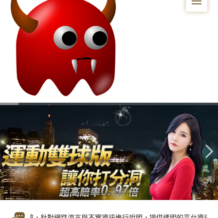
玩家使用體驗，針對網路流言與不實資訊進行說明，提供透明的平台資訊與