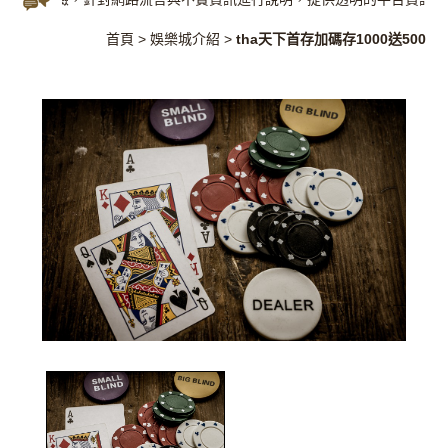
首頁
>
娛樂城介紹
>
tha天下首存加碼存1000送500