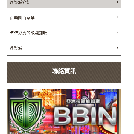
娛樂城介紹
新樂園百家樂
時時彩真的能賺錢嗎
娛樂城
聯絡資訊