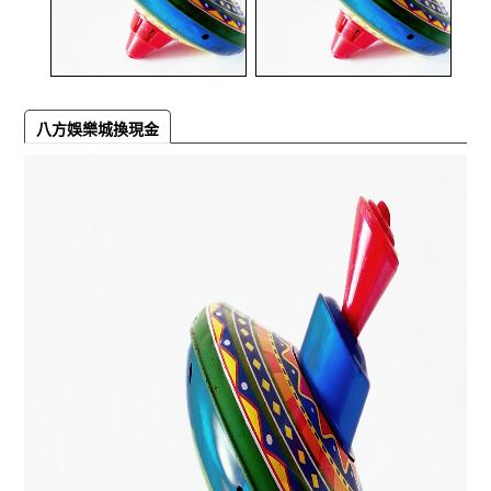
八方娛樂城換現金