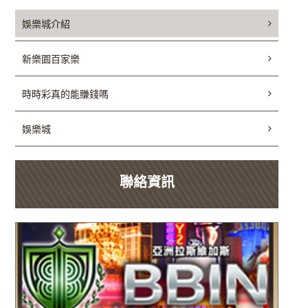
娛樂城介紹
新樂園百家樂
時時彩真的能賺錢嗎
娛樂城
聯絡資訊