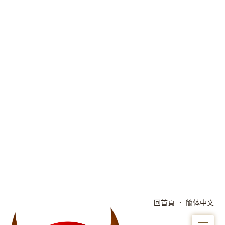
回首頁
．
簡体中文
Me