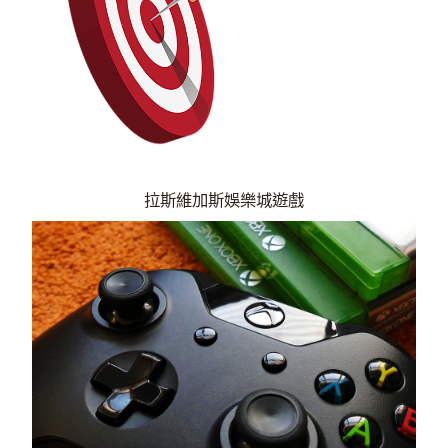
拉斯維加斯娛樂城遊戲