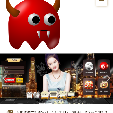
用體驗，針對網路流言與不實資訊進行說明，提供透明的平台資訊與遊戲