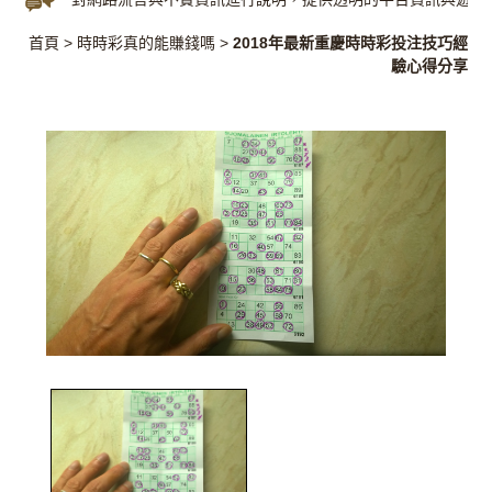
首頁
>
時時彩真的能賺錢嗎
>
2018年最新重慶時時彩投注技巧經
驗心得分享