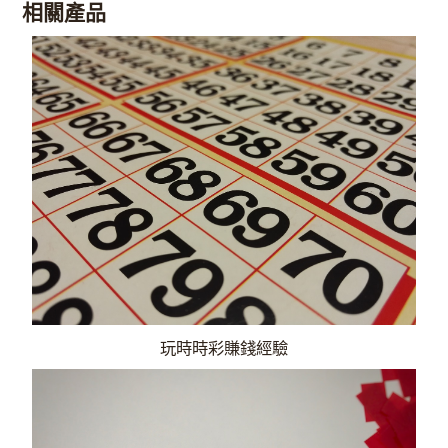
相關產品
玩時時彩賺錢經驗