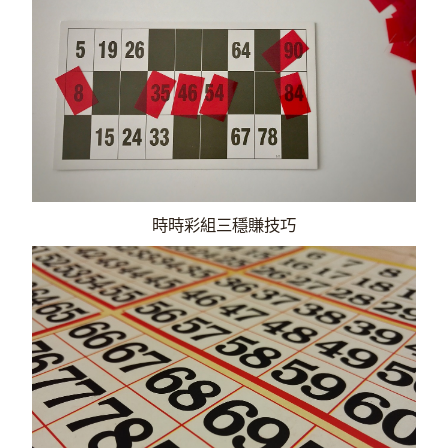
時時彩組三穩賺技巧