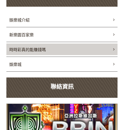
娛樂城介紹
新樂園百家樂
時時彩真的能賺錢嗎
娛樂城
聯絡資訊