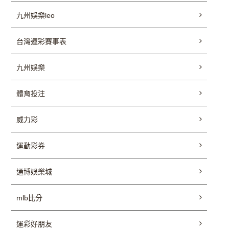
九州娛樂leo
台灣運彩賽事表
九州娛樂
體育投注
威力彩
運動彩券
通博娛樂城
mlb比分
運彩好朋友