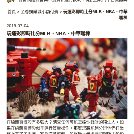
首頁
>
至尊娛樂城小額付費
>
玩運彩即時比分MLB、NBA、中華
職棒
2019-07-04
玩運彩即時比分MLB、NBA、中華職棒
在線體育博彩有多強大？調查任何可能掌控你錢財的陌生人。如
果在線體育博彩似乎運行質量操作，那麼您將能夠分辨他們在業