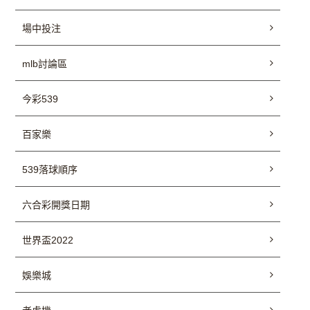
場中投注
mlb討論區
今彩539
百家樂
539落球順序
六合彩開獎日期
世界盃2022
娛樂城