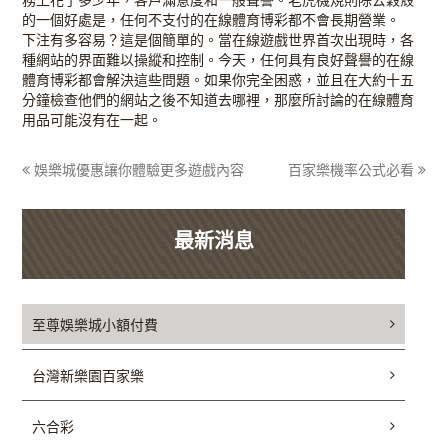
務上花了多少年，客戶滿意度和一般聲譽。
老虎機規則
除去穀殼
的一個好處是，任何不支付的在線體育博彩都不會長期營業。
下注有多容易？這是個簡單的。當在線遊戲世界首次出現時，各
種網站的界面難以操縱和控制。今天，任何具有良好聲譽的在線
體育博彩都會解決這些問題。如果你完全困惑，並且在大約十五
分鐘檢查他們的網站之後不知道去哪裡，那麼所討論的在線體育
用品可能沒有在一起。
娛樂城優惠讓你體驗更多遊戲內容
百家樂機率公式必看
最新消息
至尊娛樂城小額付費
台灣新樂園百家樂
六合彩