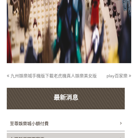
九州娛樂城手機版下載老虎機真人娛樂美女版
play百家樂
最新消息
至尊娛樂城小額付費