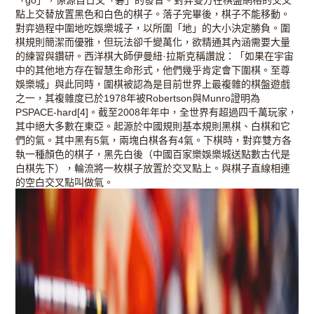
「go」，係源自日文「碁」的發音。對弈雙方在棋盤網格的交叉
點上交替放置黑色和白色的棋子。落子完畢後，棋子不能移動。
對弈過程中圍地吃
娛樂城
子，以所圍「地」的大小決定勝負。圍
棋規則簡潔而優雅，但玩法卻千變萬化，欲精通其內涵需要大量
的練習與鑽研。西洋棋大師伊曼紐·拉斯克稱讚說：「如果在宇宙
中的其他地方存在智慧生命形式，他們幾乎肯定會下圍棋。
至尊
娛樂城
」與此同時，圍棋被認為是目前世界上最複雜的棋盤遊戲
之一，其複雜度已於1978年被Robertson與Munro證明為
PSPACE-hard[4]。截至2008年年中，全世界有超過四千萬玩家，
其中絕大多數在東亞。起源於中國規則基本規則黑棋、白棋和它
們的氣。其中黑有5氣，兩塊白棋各有4氣。下棋時，對弈雙方各
執一種顏色的棋子，黑先白後（中國
百家樂娛樂城送點數
古代是
白棋先下），輪流將一枚棋子放置於交叉點上。與棋子直線相連
的空白交叉點叫做氣。