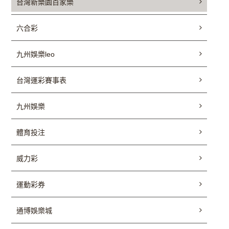
台灣新樂園百家樂
六合彩
九州娛樂leo
台灣運彩賽事表
九州娛樂
體育投注
威力彩
運動彩券
通博娛樂城