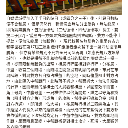
自
娛樂城
從加入了半目的貼目（或四分之三子）後，計算目數時
便不會和局。 但是仍然有一種情況會無法分出勝負，無法終局，
即所謂無勝負，包括循環劫（三劫循環，四劫循環等）長生、雙
提二子[27]。當黑白一方如果捨棄迴圈劫則會輸時，雙方不能停止
提劫，便無法終局（無勝負）。 現代較著名無勝負的棋局有古力
和李世石在第17屆三星財產杯F組勝者組次輪下出一盤四劫循環無
勝負。 但亦有某些規則不允許全局同型再現（如應氏規
八方娛樂
城
則），也就是棋盤不能和這盤棋以前的狀態
九州娛樂城
一模一
樣，從而限制無勝負的出現。棋局行程圍棋對弈行程，分布局、
中盤、收官三個階段。而階段之間並沒有明顯的界線。布局在布
局階段，對局雙方各自搶占棋盤上的空地，同時儘量阻止對方占
地，由此匯入中盤戰鬥。此時落子尚少，盤面尚大，無法作精確
的計算，因而考驗的是棋士的大局觀和棋感。以圍空效率而言，
角上最高，中腹最差。一局棋往往以佔角開始，繼之以守角和掛
角（阻止對方守角）形成角上的攻防，然後是拆邊和分投（阻止
對方拆邊），即所謂「佔大場」。布局時行棋以三四線為主。其
中經過人們長久以來的經驗累積，而形成的在某些情況下雙方都
會依循的固定下法被稱為定石。中盤中盤階段時，雙方為圍地而
作戰，局面瞬息萬變。中盤戰術是對棋士攻守、死活、大局觀等
多方面的考驗