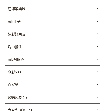
通博娛樂城
mlb比分
運彩好朋友
場中投注
mlb討論區
今彩539
百家樂
539落球順序
六合彩開獎日期