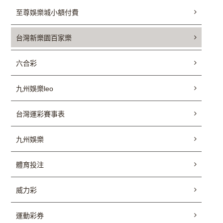
至尊娛樂城小額付費
台灣新樂園百家樂
六合彩
九州娛樂leo
台灣運彩賽事表
九州娛樂
體育投注
威力彩
運動彩券