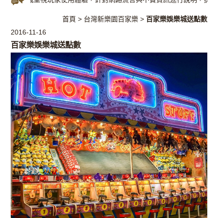
首頁
>
台灣新樂園百家樂
>
百家樂娛樂城送點數
2016-11-16
百家樂娛樂城送點數