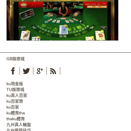
GB娛樂城
ku現金版
TU娛樂城
ku真人百家
ku百家樂
ku百家
ku體育tha
thaku體育
九州真人輪盤
九州魔龍技巧