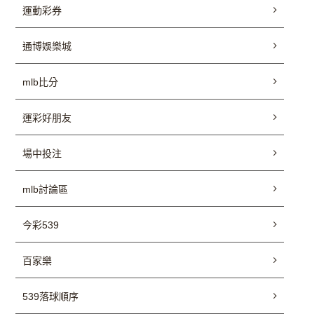
運動彩券
通博娛樂城
mlb比分
運彩好朋友
場中投注
mlb討論區
今彩539
百家樂
539落球順序