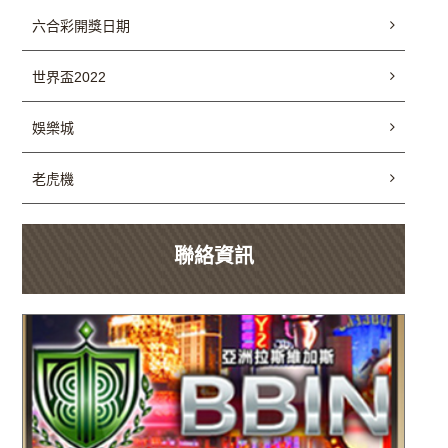
六合彩開獎日期
世界盃2022
娛樂城
老虎機
聯絡資訊